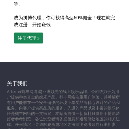
等。
成为拼搏代理，你可获得高达60%佣金！现在就完
成注册，开始赚钱！
注册代理 »
关于我们
Affixite(鹤丰网络)是亚洲领先的线上娱乐品牌。公司致力于为用
户提供种类齐全的娱乐产品。鹤丰网络注重用户体验，并希望所
有用户能够在一个安全愉快的环境下享受品牌精心设计的产品和
服务。向客户提供高品质的服务、先进的产品以及丰富的娱乐体
验是鹤丰网络的一贯宗旨。本站所提供一切资料只供用于博彩爱
好者参考浏览，各位浏览者请务必留意和遵循所处地区的相关法
律。任何情况下导致触犯所属地区之法律浏览者须自行承担责