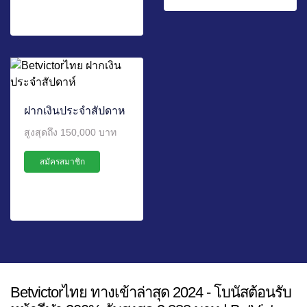
ฝากเงินประจำสัปดาห
สูงสุดถึง 150,000 บาท
สมัครสมาชิก
Betvictorไทย ทางเข้าล่าสุด 2024 - โบนัสต้อนรับ