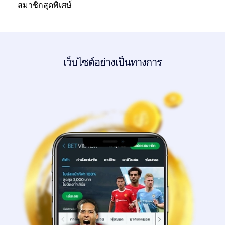
สมาชิกสุดพิเศษ
เว็บไซต์อย่างเป็นทางการ