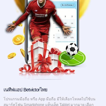
เนทีฟแอป Betvictorไทย
โปรแกรมมือถือ หรือ App มือถือ มีให้เลือกโหลดไปใช้บน
สมาร์ทโฟน Smartphone แท็บเล็ต Tablet มากมาย เลือก