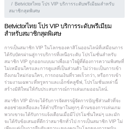
Betvictorไทย โปร VIP บริการระดับพรีเมียมสำหรับ
สมาชิกสุดพิเศษ
Betvictorไทย โปร VIP บริการระดับพรีเมียม
สำหรับสมาชิกสุดพิเศษ
การเป็นสมาชิก VIP ในโลกของคาสิโนออนไลน์ที่เสมือนการ
ได้รับบัตรผ่านสู่การบริการที่เหนือระดับ โปรโมชั่นสำหรับ
สมาชิก VIP ถูกออกแบบมาเพื่อเอาใจผู้ที่ต้องการความพิเศษที่
ไม่เหมือนใครและการดูแลที่เป็นส่วนตัว ไม่ว่าจะเป็นการเข้า
ถึงเกมใหม่ก่อนใคร, การถอนเงินที่รวดเร็วกว่า, หรือการเข้า
ร่วมงานเฉพาะที่หรูหราและเอ็กซ์คลูซีฟ, โปรโมชั่นเหล่านี้
สร้างมิติใหม่ให้กับประสบการณ์การเล่นเกมออนไลน์.
สมาชิก VIP มักจะได้รับการจัดสรรผู้จัดการบัญชีส่วนตัวที่จะ
คอยช่วยเหลือและให้คำปรึกษาในทุกๆ ด้านของการเล่นเกม
พวกเขาจะได้รับการแจ้งเตือนเมื่อมีโปรโมชั่นใหม่ๆ และมัก
จะได้รับข้อเสนอที่ดีกว่าสมาชิกทั่วไป การเป็นสมาชิก VIP ไม่
เพียงแต่เป็นการยืนยันสถานะของคุณในโลกของการพนัน