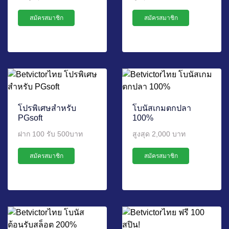
สมัครสมาชิก
สมัครสมาชิก
โปรพิเศษสำหรับ
โบนัสเกมตกปลา
PGsoft
100%
ฝาก 100 รับ 500บาท
สูงสุด 2,000 บาท
สมัครสมาชิก
สมัครสมาชิก