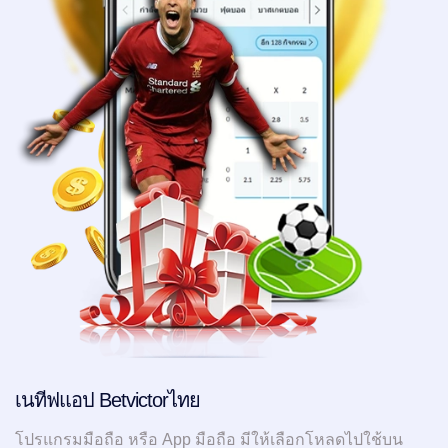
เนทีฟแอป Betvictorไทย
โปรแกรมมือถือ หรือ App มือถือ มีให้เลือกโหลดไปใช้บน