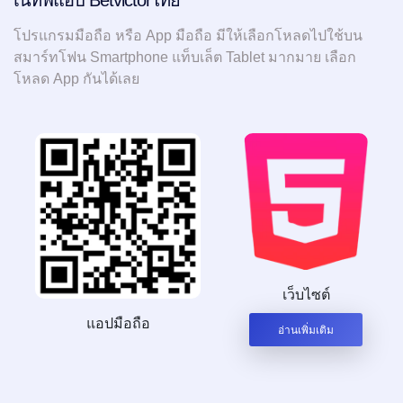
โปรแกรมมือถือ หรือ App มือถือ มีให้เลือกโหลดไปใช้บน
สมาร์ทโฟน Smartphone แท็บเล็ต Tablet มากมาย เลือก
โหลด App กันได้เลย
เว็บไซต์
แอปมือถือ
อ่านเพิ่มเติม