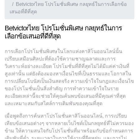
Betvictorไทย โปรโมชั่นพิเศษ กลยุทธ์ในการเลือกข้อ
เสนอที่ดีที่สุด
Betvictorไทย โปรโมชั่นพิเศษ กลยุทธ์ในการ
เลือกข้อเสนอที่ดีที่สุด
การเลือกโปรโมชั่นพิเศษในโลกแห่งคาสิโนออนไลน์นั้น
เปรียบเสมือนศิลปะที่ต้องใช้ความชาญฉลาดและการ
วิเคราะห์อย่างละเอียด โปรโมชั่นที่ดีที่สุดไม่ได้มีแค่ค่าเงินที่
สูงเท่านั้น แต่ยังต้องมองหาเงื่อนไขที่เป็นธรรมและโอกาสใน
การเปลี่ยนโบนัสเป็นเงินสดจริง ความเข้าใจในกฎและเงื่อนไข
ของโปรโมชั่นเป็นสิ่งสำคัญ การทำความเข้าใจในราย
ละเอียดเหล่านี้จะช่วยให้คุณค้นพบข้อเสนอที่มีคุณค่าที่สุด
และเหมาะสมกับสไตล์การเดิมพันของคุณที่สุด
เมื่อพูดถึงการค้นหาโปรโมชั่นคาสิโนออนไลน์, การเปรียบ
เทียบข้อเสนอต่างๆ จากหลายเว็บไซต์เป็นกลยุทธ์ที่ไม่ควรมอง
ข้าม ให้ความสนใจกับโปรโมชั่นที่มาพร้อมกับข้อกำหนดการ
เดิมพันที่ต่ำ, ระยะเวลาในการใช้งานที่ยืดหยุ่น, และการไม่