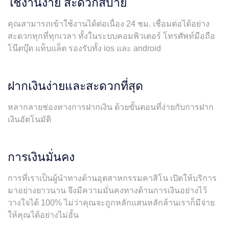
ใช้งานง่าย สะดวกสบาย
คุณสามารถเข้าใช้งานได้ต่อเนื่อง 24 ชม. เชื่อมต่อได้อย่าง
สะดวกทุกที่ทุกเวลา ทั้งในระบบคอมพิวเตอร์ โทรศัพท์มือถือ
โน๊ตบุ๊ต แท็บแล็ต รองรับทั้ง ios และ android
ฝากเงินง่ายและสะดวกที่สุด
หลากลายช่องทางการฝากเงิน ด้วยขั้นตอนที่ง่ายกับการฝาก
เงินอัตโนมัติ
การเงินมั่นคง
การที่เราเป็นผู้นำทางด้านอุตสาหกรรมคาสิโน เปิดให้บริการ
มาอย่างยาวนาน จึงมีความมั่นคงทางด้านการเงินอย่างไว้
วางใจได้ 100% ไม่ว่าคุณจะถูกหลักแสนหลักล้านเราก็มีจ่าย
ให้คุณได้อย่างไม่อั้น