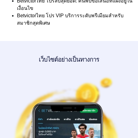
Betvictorไทย โปรลับสุดยอด: ค้นพบข้อเสนอที่แฝงอยู่ใน
เงื่อนไข
Betvictorไทย โปร VIP บริการระดับพรีเมียมสำหรับ
สมาชิกสุดพิเศษ
เว็บไซต์อย่างเป็นทางการ