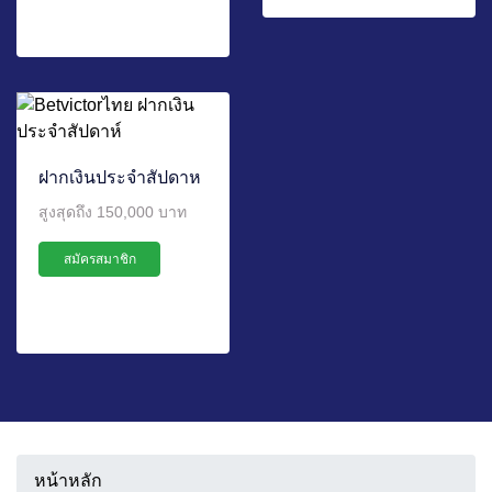
ฝากเงินประจำสัปดาห
สูงสุดถึง 150,000 บาท
สมัครสมาชิก
หน้าหลัก